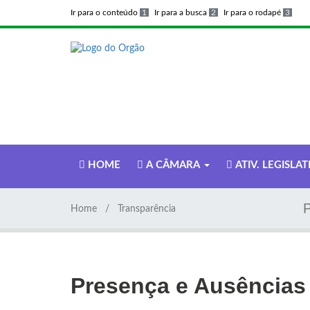
Ir para o conteúdo
1
Ir para a busca
2
Ir para o rodapé
3
HOME
A CÂMARA
ATIV. LEGISLAT
Home
Transparência
Presença e Ausências