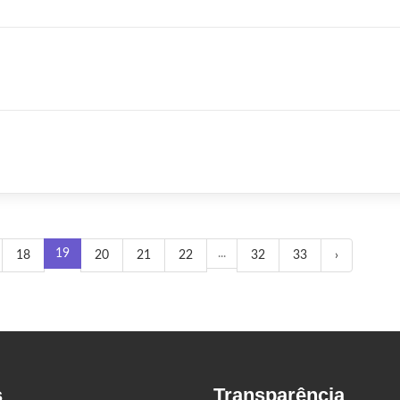
19
...
18
20
21
22
32
33
›
s
Transparência