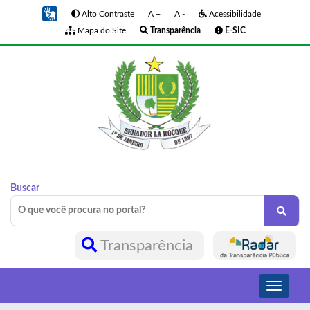
Alto Contraste
A +
A -
Acessibilidade
Mapa do Site
Transparência
E-SIC
Buscar
Transparência
Toggle
navigati