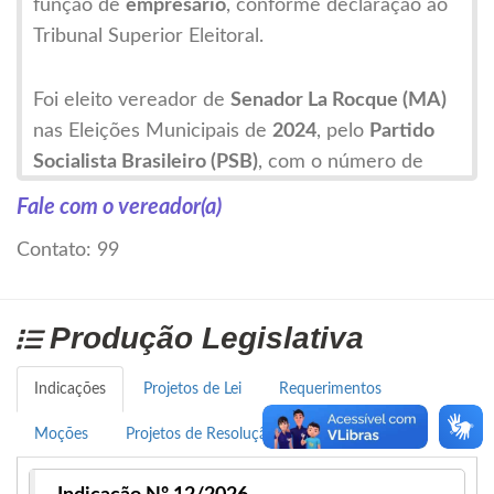
função de
empresário
, conforme declaração ao
Tribunal Superior Eleitoral.
Foi eleito vereador de
Senador La Rocque (MA)
nas Eleições Municipais de
2024
, pelo
Partido
Socialista Brasileiro (PSB)
, com o número de
urna
40567
, tendo sua candidatura
deferida pela
Fale com o vereador(a)
Justiça Eleitoral.
Contato: 99
Zé Filho foi o
4º vereador mais votado
em
Senador La Rocque em 2024, obtendo
520
Produção Legislativa
votos
, o que representa cerca de
5,08% dos
votos válidos.
Está entre os
nove vereadores
Indicações
Projetos de Lei
Requerimentos
eleitos
para cumprir mandato de
2025 a 2028
na
Moções
Projetos de Resolução
Câmara Municipal.