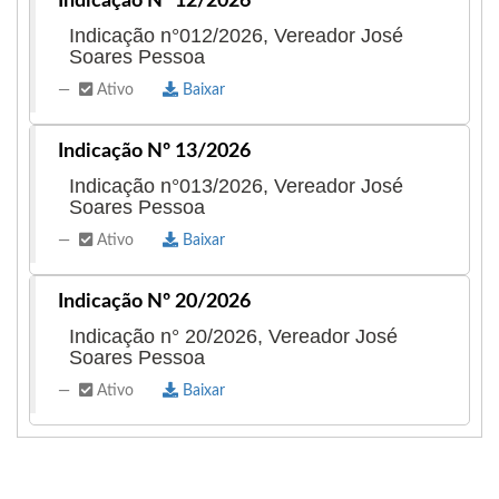
Indicação Nº 12/2026
José Soares Pessoa, o
Zé Filho
, é um empresário
Indicação n°012/2026, Vereador José
com perfil institucional e forte apoio popular,
Soares Pessoa
comprovado por votação expressiva. Ele
Ativo
Baixar
representa o PSB na Câmara Municipal de
Senador La Rocque desde o início da legislatura
Indicação Nº 13/2026
2025–2028, atuando com compromisso e
Indicação n°013/2026, Vereador José
presença constante nos espaços legislativos.
Soares Pessoa
Ativo
Baixar
Indicação Nº 20/2026
Indicação n° 20/2026, Vereador José
Soares Pessoa
Ativo
Baixar